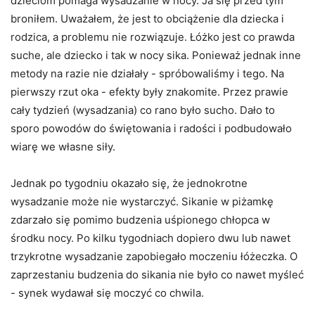
dzieciom pomaga wysadzanie w nocy. Ja się przed tym
broniłem. Uważałem, że jest to obciążenie dla dziecka i
rodzica, a problemu nie rozwiązuje. Łóżko jest co prawda
suche, ale dziecko i tak w nocy sika. Ponieważ jednak inne
metody na razie nie działały - spróbowaliśmy i tego. Na
pierwszy rzut oka - efekty były znakomite. Przez prawie
cały tydzień (wysadzania) co rano było sucho. Dało to
sporo powodów do świętowania i radości i podbudowało
wiarę we własne siły.
Jednak po tygodniu okazało się, że jednokrotne
wysadzanie może nie wystarczyć. Sikanie w piżamkę
zdarzało się pomimo budzenia uśpionego chłopca w
środku nocy. Po kilku tygodniach dopiero dwu lub nawet
trzykrotne wysadzanie zapobiegało moczeniu łóżeczka. O
zaprzestaniu budzenia do sikania nie było co nawet myśleć
- synek wydawał się moczyć co chwila.