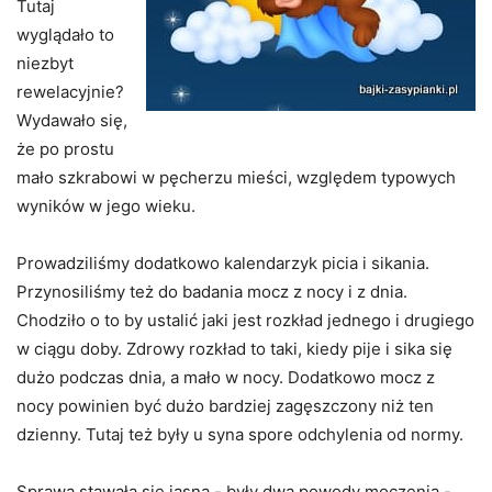
Tutaj
wyglądało to
niezbyt
rewelacyjnie?
Wydawało się,
że po prostu
mało szkrabowi w pęcherzu mieści, względem typowych
wyników w jego wieku.
Prowadziliśmy dodatkowo kalendarzyk picia i sikania.
Przynosiliśmy też do badania mocz z nocy i z dnia.
Chodziło o to by ustalić jaki jest rozkład jednego i drugiego
w ciągu doby. Zdrowy rozkład to taki, kiedy pije i sika się
dużo podczas dnia, a mało w nocy. Dodatkowo mocz z
nocy powinien być dużo bardziej zagęszczony niż ten
dzienny. Tutaj też były u syna spore odchylenia od normy.
Sprawa stawała się jasna - były dwa powody moczenia -