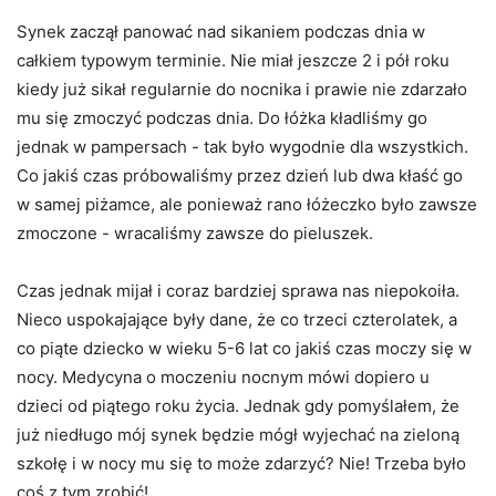
Synek zaczął panować nad sikaniem podczas dnia w
całkiem typowym terminie. Nie miał jeszcze 2 i pół roku
kiedy już sikał regularnie do nocnika i prawie nie zdarzało
mu się zmoczyć podczas dnia. Do łóżka kładliśmy go
jednak w pampersach - tak było wygodnie dla wszystkich.
Co jakiś czas próbowaliśmy przez dzień lub dwa kłaść go
w samej piżamce, ale ponieważ rano łóżeczko było zawsze
zmoczone - wracaliśmy zawsze do pieluszek.
Czas jednak mijał i coraz bardziej sprawa nas niepokoiła.
Nieco uspokajające były dane, że co trzeci czterolatek, a
co piąte dziecko w wieku 5-6 lat co jakiś czas moczy się w
nocy. Medycyna o moczeniu nocnym mówi dopiero u
dzieci od piątego roku życia. Jednak gdy pomyślałem, że
już niedługo mój synek będzie mógł wyjechać na zieloną
szkołę i w nocy mu się to może zdarzyć? Nie! Trzeba było
coś z tym zrobić!