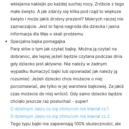
wklejenia naklejki po każdej suchej nocy. Zróbcie z tego
małe święto. A jak zdarzy się kilka pod rząd to większe
święto i może jakiś drobny prezent? Mokrych raczej nie
zaznaczajcie. Jest to fajna nagroda dla dziecka i jasna
informacja dla Was o skali problemu
Specjalna bajka pomagajka
Parę słów o tym jak czytać bajkę. Można ją czytać na
dobranoc, ale lepiej jeżeli będzie czytana podczas dnia
gdy dziecko jest aktywne. Nie należy w żadnym
wypadku tłumaczyć bajki lub opowiadać jak należy ją
rozumieć. Jeżeli dziecko chce możecie o niej
porozmawiać, ale tylko w jej warstwie bajkowej. Za jakiś
czas możecie do niej wrócić. Gdy samo dziecko będzie
chciało jeszcze raz posłuchać - super!
O dzielnym Jasiu co się chmurom nie kłaniał cz.1
O dzielnym Jasiu co się chmurom nie kłaniał cz.2
Tego typu bajki nie zapewniają 100% skuteczności, ale