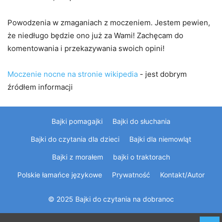
Powodzenia w zmaganiach z moczeniem. Jestem pewien,
że niedługo będzie ono już za Wami! Zachęcam do
komentowania i przekazywania swoich opini!
Moczenie nocne na stronie wikipedia
- jest dobrym
źródłem informacji
Bajki pomagajki
Bajki do słuchania
Bajki do czytania dla dzieci
Bajki dla niemowląt
Bajki z morałem
bajki o traktorach
Polskie łamańce językowe
Prywatność
Kontakt/Autor
© 2025 Bajki do czytania na dobranoc