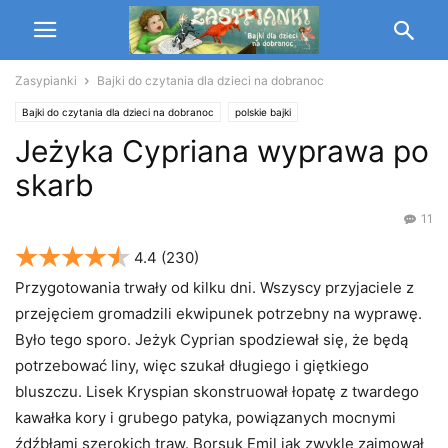
Zasypianki
Bajki do czytania dla dzieci na dobranoc
Bajki do czytania dla dzieci na dobranoc
polskie bajki
Jeżyka Cypriana wyprawa po
skarb
11
4.4
(230)
Przygotowania trwały od kilku dni. Wszyscy przyjaciele z
przejęciem gromadzili ekwipunek potrzebny na wyprawę.
Było tego sporo. Jeżyk Cyprian spodziewał się, że będą
potrzebować liny, więc szukał długiego i giętkiego
bluszczu. Lisek Kryspian skonstruował łopatę z twardego
kawałka kory i grubego patyka, powiązanych mocnymi
źdźbłami szerokich traw. Borsuk Emil jak zwykle zajmował