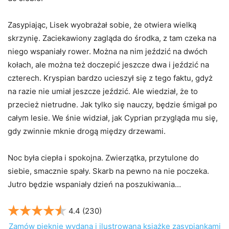
Zasypiając, Lisek wyobrażał sobie, że otwiera wielką
skrzynię. Zaciekawiony zagląda do środka, z tam czeka na
niego wspaniały rower. Można na nim jeździć na dwóch
kołach, ale można też doczepić jeszcze dwa i jeździć na
czterech. Kryspian bardzo ucieszył się z tego faktu, gdyż
na razie nie umiał jeszcze jeździć. Ale wiedział, że to
przecież nietrudne. Jak tylko się nauczy, będzie śmigał po
całym lesie. We śnie widział, jak Cyprian przygląda mu się,
gdy zwinnie mknie drogą między drzewami.
Noc była ciepła i spokojna. Zwierzątka, przytulone do
siebie, smacznie spały. Skarb na pewno na nie poczeka.
Jutro będzie wspaniały dzień na poszukiwania…
4.4
(230)
Zamów pięknie wydaną i ilustrowaną książkę zasypiankami