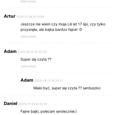
Odpowiedz
Artur
2025-11-08 At 01:59
Jeszcze nie wiem czy moja Lili lat 17 śpi, czy tylko
przysnęła, ale bajka bardzo fajna! :D
Odpowiedz
Adam
2025-08-01 At 20:30
Super się czyta ??
Odpowiedz
Adam
2025-08-01 At 20:31
Miało być, super się czyta ?? serduszko
Daniel
2025-07-28 At 22:19
Fajne bajki, polecam serdecznie:)