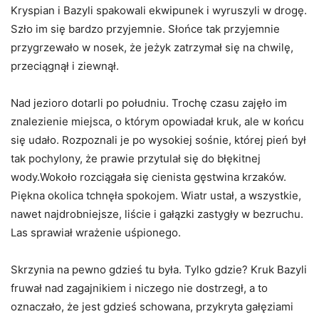
Kryspian i Bazyli spakowali ekwipunek i wyruszyli w drogę.
Szło im się bardzo przyjemnie. Słońce tak przyjemnie
przygrzewało w nosek, że jeżyk zatrzymał się na chwilę,
przeciągnął i ziewnął.
Nad jezioro dotarli po południu. Trochę czasu zajęło im
znalezienie miejsca, o którym opowiadał kruk, ale w końcu
się udało. Rozpoznali je po wysokiej sośnie, której pień był
tak pochylony, że prawie przytulał się do błękitnej
wody.Wokoło rozciągała się cienista gęstwina krzaków.
Piękna okolica tchnęła spokojem. Wiatr ustał, a wszystkie,
nawet najdrobniejsze, liście i gałązki zastygły w bezruchu.
Las sprawiał wrażenie uśpionego.
Skrzynia na pewno gdzieś tu była. Tylko gdzie? Kruk Bazyli
fruwał nad zagajnikiem i niczego nie dostrzegł, a to
oznaczało, że jest gdzieś schowana, przykryta gałęziami