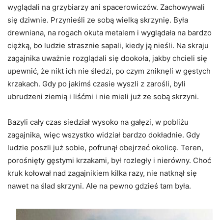
wyglądali na grzybiarzy ani spacerowiczów. Zachowywali
się dziwnie. Przynieśli ze sobą wielką skrzynię. Była
drewniana, na rogach okuta metalem i wyglądała na bardzo
ciężką, bo ludzie strasznie sapali, kiedy ją nieśli. Na skraju
zagajnika uważnie rozglądali się dookoła, jakby chcieli się
upewnić, że nikt ich nie śledzi, po czym zniknęli w gęstych
krzakach. Gdy po jakimś czasie wyszli z zarośli, byli
ubrudzeni ziemią i liśćmi i nie mieli już ze sobą skrzyni.
Bazyli cały czas siedział wysoko na gałęzi, w pobliżu
zagajnika, więc wszystko widział bardzo dokładnie. Gdy
ludzie poszli już sobie, pofrunął obejrzeć okolicę. Teren,
porośnięty gęstymi krzakami, był rozległy i nierówny. Choć
kruk kołował nad zagajnikiem kilka razy, nie natknął się
nawet na ślad skrzyni. Ale na pewno gdzieś tam była.