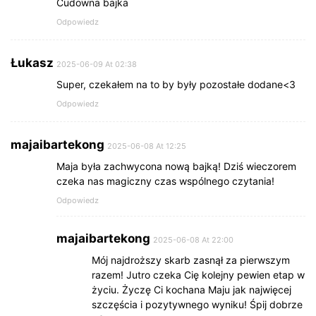
Cudowna bajka
Odpowiedz
Łukasz
2025-06-09 At 02:38
Super, czekałem na to by były pozostałe dodane<3
Odpowiedz
majaibartekong
2025-06-08 At 12:25
Maja była zachwycona nową bajką! Dziś wieczorem
czeka nas magiczny czas wspólnego czytania!
Odpowiedz
majaibartekong
2025-06-08 At 22:00
Mój najdroższy skarb zasnął za pierwszym
razem! Jutro czeka Cię kolejny pewien etap w
życiu. Życzę Ci kochana Maju jak najwięcej
szczęścia i pozytywnego wyniku! Śpij dobrze