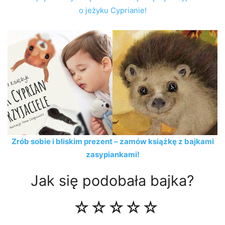
o jeżyku Cyprianie!
Zrób sobie i bliskim prezent – zamów książkę z bajkami
zasypiankami!
Jak się podobała bajka?
☆
☆
☆
☆
☆