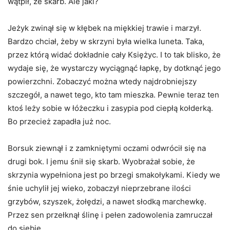
wątpił, że skarb. Ale jaki?
Jeżyk zwinął się w kłębek na miękkiej trawie i marzył.
Bardzo chciał, żeby w skrzyni była wielka luneta. Taka,
przez którą widać dokładnie cały Księżyc. I to tak blisko, że
wydaje się, że wystarczy wyciągnąć łapkę, by dotknąć jego
powierzchni. Zobaczyć można wtedy najdrobniejszy
szczegół, a nawet tego, kto tam mieszka. Pewnie teraz ten
ktoś leży sobie w łóżeczku i zasypia pod ciepłą kołderką.
Bo przecież zapadła już noc.
Borsuk ziewnął i z zamkniętymi oczami odwrócił się na
drugi bok. I jemu śnił się skarb. Wyobrażał sobie, że
skrzynia wypełniona jest po brzegi smakołykami. Kiedy we
śnie uchylił jej wieko, zobaczył nieprzebrane ilości
grzybów, szyszek, żołędzi, a nawet słodką marchewkę.
Przez sen przełknął ślinę i pełen zadowolenia zamruczał
do siebie.