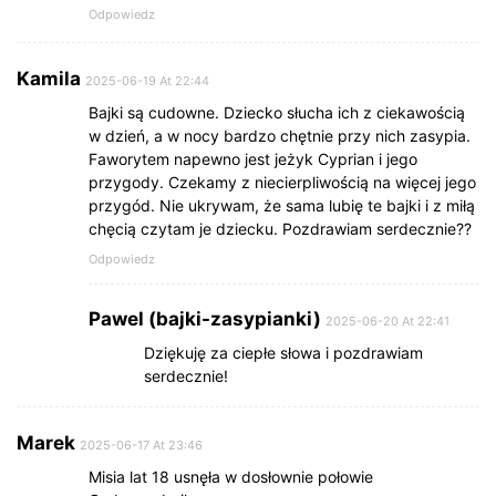
Odpowiedz
Kamila
2025-06-19 At 22:44
Bajki są cudowne. Dziecko słucha ich z ciekawością
w dzień, a w nocy bardzo chętnie przy nich zasypia.
Faworytem napewno jest jeżyk Cyprian i jego
przygody. Czekamy z niecierpliwością na więcej jego
przygód. Nie ukrywam, że sama lubię te bajki i z miłą
chęcią czytam je dziecku. Pozdrawiam serdecznie??
Odpowiedz
Pawel (bajki-zasypianki)
2025-06-20 At 22:41
Dziękuję za ciepłe słowa i pozdrawiam
serdecznie!
Marek
2025-06-17 At 23:46
Misia lat 18 usnęła w dosłownie połowie