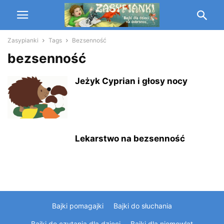
Zasypianki
Tags
Bezsenność
bezsenność
Jeżyk Cyprian i głosy nocy
Lekarstwo na bezsenność
Bajki pomagajki
Bajki do słuchania
Bajki do czytania dla dzieci
Bajki dla niemowląt