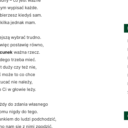
udny – co jest ważne
bym wypisać każde.
ierzesz kiedyś sam.
 kilka jednak mam.
ejszą wybrać trudno.
więc postawię równo,
cunek
ważna rzecz.
dego trzeba mieć.
t duży czy też nie,
 może to co chce
zucać nie należy,
 Ci w głowie leży.
żdy do zdania własnego
komu nigdy do tego.
unkiem do ludzi podchodzić,
no nam się z nimi zgodzić.