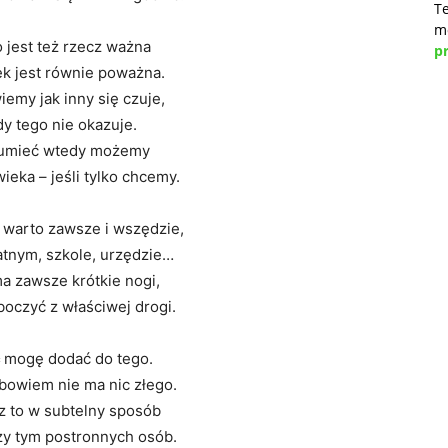
Te
m
 jest też rzecz ważna
pr
ek jest równie poważna.
wiemy jak inny się czuje,
y tego nie okazuje.
zumieć wtedy możemy
ieka – jeśli tylko chcemy.
 warto zawsze i wszędzie,
atnym, szkole, urzędzie…
a zawsze krótkie nogi,
boczyć z właściwej drogi.
ć
mogę dodać do tego.
bowiem nie ma nic złego.
sz to w subtelny sposób
rzy tym postronnych osób.