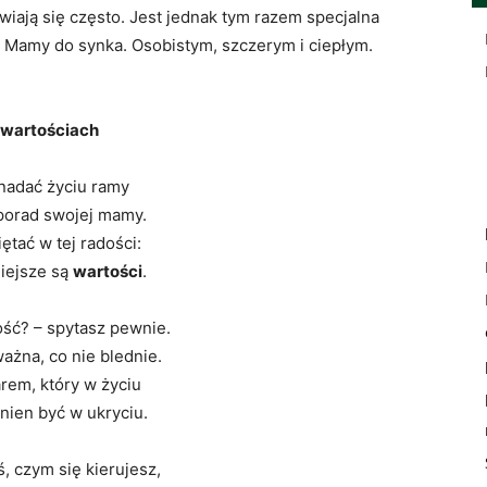
wiają się często. Jest jednak tym razem specjalna
m Mamy do synka. Osobistym, szczerym i ciepłym.
 wartościach
nadać życiu ramy
 porad swojej mamy.
ętać w tej radości:
iejsze są
wartości
.
ość? – spytasz pewnie.
ażna, co nie blednie.
larem, który w życiu
nien być w ukryciu.
ś, czym się kierujesz,