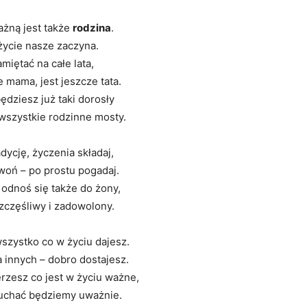
ażną jest także
rodzina
.
 życie nasze zaczyna.
miętać na całe lata,
e mama, jest jeszcze tata.
ędziesz już taki dorosły
wszystkie rodzinne mosty.
adycję, życzenia składaj,
woń – po prostu pogadaj.
odnoś się także do żony,
zczęśliwy i zadowolony.
szystko co w życiu dajesz.
a innych – dobro dostajesz.
rzesz co jest w życiu ważne,
uchać będziemy uważnie.