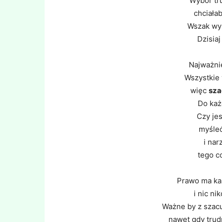
Wybór tr
chciała
Wszak wyb
Dzisiaj
Najważni
Wszystkie 
więc
sza
Do każ
Czy jes
myśleć
i nar
tego co
Prawo ma ka
i nic ni
Ważne by z szac
nawet gdy trud