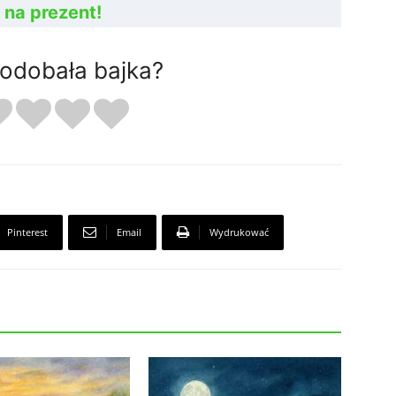
 na prezent!
podobała bajka?
Pinterest
Email
Wydrukować