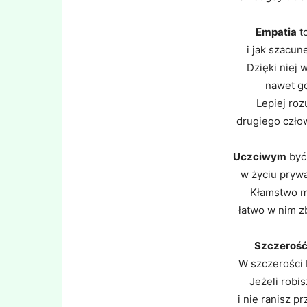
Empatia
to
i jak szacun
Dzięki niej 
nawet gd
Lepiej ro
drugiego człow
Uczciwym
być
w życiu pryw
Kłamstwo m
łatwo w nim z
Szczeroś
W szczerości 
Jeżeli robi
i nie ranisz p