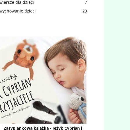
wiersze dla dzieci
7
wychowanie dzieci
23
Zasypiankowa książka - Jeżyk Cyprian i