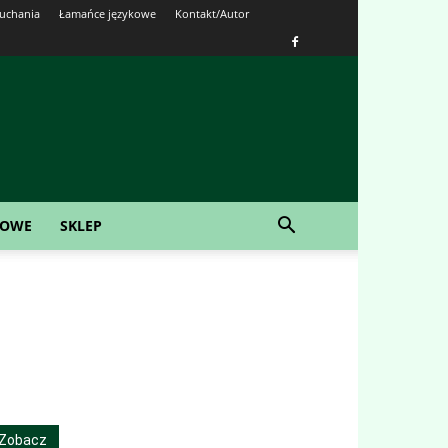
łuchania
Łamańce językowe
Kontakt/Autor
KOWE
SKLEP
Zobacz