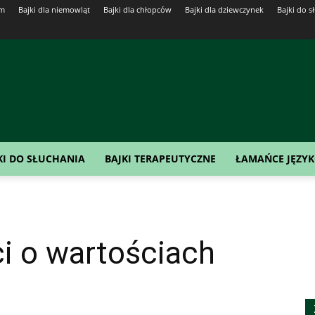
em
Bajki dla niemowląt
Bajki dla chłopców
Bajki dla dziewczynek
Bajki do s
KI DO SŁUCHANIA
BAJKI TERAPEUTYCZNE
ŁAMAŃCE JĘZY
ci o wartościach