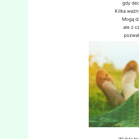
gdy dec
Kilka ważn
Mogą dz
ale z 
pozwal