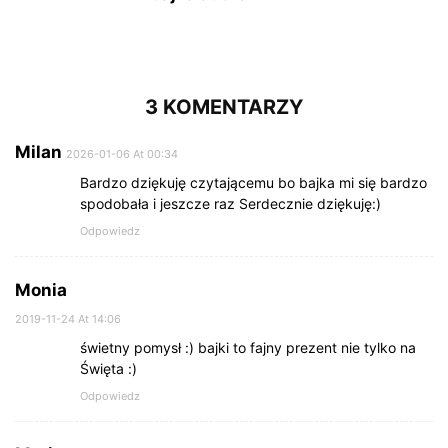
3 KOMENTARZY
Milan
2026-01-06 At 00:34
Bardzo dziękuję czytającemu bo bajka mi się bardzo
spodobała i jeszcze raz Serdecznie dziękuję:)
Odpowiedz
Monia
2019-11-24 At 14:06
świetny pomysł :) bajki to fajny prezent nie tylko na
Święta :)
Odpowiedz