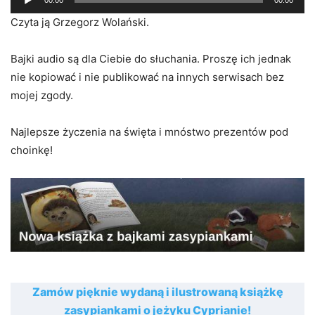
00:00
00:00
plików
Czyta ją Grzegorz Wolański.
dźwiękowych
Bajki audio są dla Ciebie do słuchania. Proszę ich jednak
nie kopiować i nie publikować na innych serwisach bez
mojej zgody.
Najlepsze życzenia na święta i mnóstwo prezentów pod
choinkę!
Zamów pięknie wydaną i ilustrowaną książkę
zasypiankami o jeżyku Cyprianie!