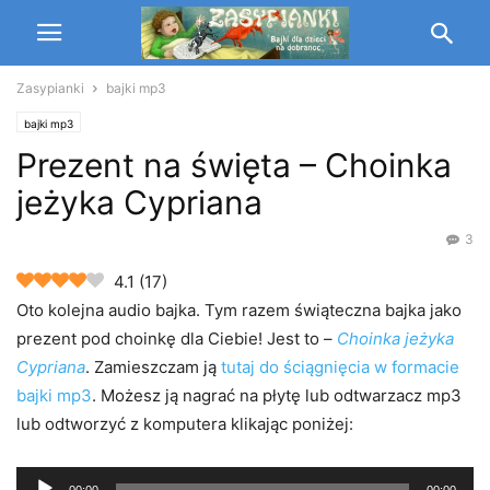
Zasypianki
bajki mp3
bajki mp3
Prezent na święta – Choinka
jeżyka Cypriana
3
4.1
(
17
)
Oto kolejna audio bajka. Tym razem świąteczna bajka jako
prezent pod choinkę dla Ciebie! Jest to –
Choinka jeżyka
Cypriana
. Zamieszczam ją
tutaj do ściągnięcia w formacie
bajki mp3
. Możesz ją nagrać na płytę lub odtwarzacz mp3
lub odtworzyć z komputera klikając poniżej:
Odtwarzacz