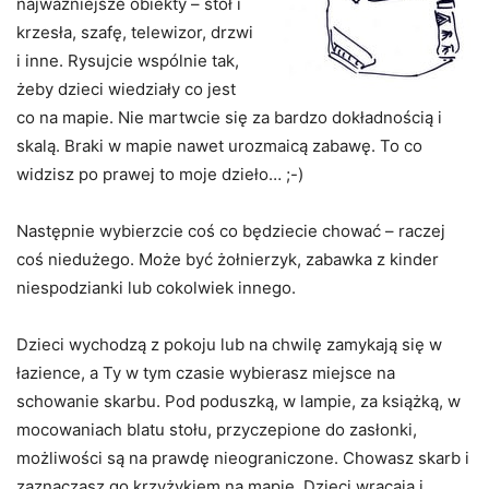
najważniejsze obiekty – stół i
krzesła, szafę, telewizor, drzwi
i inne. Rysujcie wspólnie tak,
żeby dzieci wiedziały co jest
co na mapie. Nie martwcie się za bardzo dokładnością i
skalą. Braki w mapie nawet urozmaicą zabawę. To co
widzisz po prawej to moje dzieło… ;-)
Następnie wybierzcie coś co będziecie chować – raczej
coś niedużego. Może być żołnierzyk, zabawka z kinder
niespodzianki lub cokolwiek innego.
Dzieci wychodzą z pokoju lub na chwilę zamykają się w
łazience, a Ty w tym czasie wybierasz miejsce na
schowanie skarbu. Pod poduszką, w lampie, za książką, w
mocowaniach blatu stołu, przyczepione do zasłonki,
możliwości są na prawdę nieograniczone. Chowasz skarb i
zaznaczasz go krzyżykiem na mapie. Dzieci wracają i