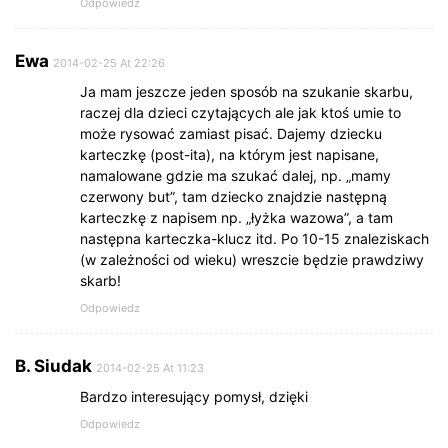
Odpowiedz
Ewa
2014-02-25 At 22:26
Ja mam jeszcze jeden sposób na szukanie skarbu,
raczej dla dzieci czytających ale jak ktoś umie to
może rysować zamiast pisać. Dajemy dziecku
karteczkę (post-ita), na którym jest napisane,
namalowane gdzie ma szukać dalej, np. „mamy
czerwony but”, tam dziecko znajdzie następną
karteczkę z napisem np. „łyżka wazowa”, a tam
następna karteczka-klucz itd. Po 10-15 znaleziskach
(w zależności od wieku) wreszcie będzie prawdziwy
skarb!
Odpowiedz
B. Siudak
2014-02-25 At 11:23
Bardzo interesujący pomysł, dzięki
Odpowiedz