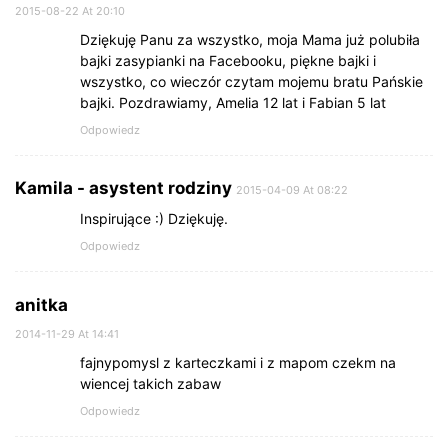
2015-08-22 At 20:10
Dziękuję Panu za wszystko, moja Mama już polubiła
bajki zasypianki na Facebooku, piękne bajki i
wszystko, co wieczór czytam mojemu bratu Pańskie
bajki. Pozdrawiamy, Amelia 12 lat i Fabian 5 lat
Odpowiedz
Kamila - asystent rodziny
2015-04-09 At 08:22
Inspirujące :) Dziękuję.
Odpowiedz
anitka
2014-11-29 At 14:41
fajnypomysl z karteczkami i z mapom czekm na
wiencej takich zabaw
Odpowiedz