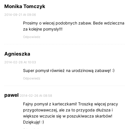
Monika Tomczyk
2014-09-21 At 09:06
Prosimy o wiecej podobnych zabaw. Bede wdzieczna
za kolejne pomysly!!!
Odpowiedz
Agnieszka
2014-02-26 At 10:03
Super pomysł również na urodzinową zabawę! :)
Odpowiedz
pawel
2014-02-26 At 08:58
Fajny pomysł z karteczkami! Troszkę więcej pracy
przygotowawczej, ale za to przygoda dłuższa i
większe wczucie się w poszukiwacza skarbów!
Dziękuję! :)