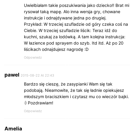
Uwielbiałam takie poszukiwania jako dziecko!! Brat mi
rysował taką mapę. Alo inna wersja gry, chowane
instrukcje i odnajdywane jedna po drugiej.
Przykład: W trzeciej szufladzie od góry czeka coś na
Ciebie. W trzeciej szufladzie liścik: Teraz idź do
kuchni, szukaj za lodówką. A tam kolejna instrukcja:
W łazience pod sprayem do szyb. Itd itd. Aż po 20
liścikach odnajdujesz nagrodę :D
Odpowiedz
pawel
2015-08-22 At 22:43
Bardzo się cieszę, że zasypianki Wam się tak
podobają. Nieamowite, że tak się ładnie opiekujesz
młodszym braciszkiem i czytasz mu co wieczór bajki.
:) Pozdrawiam!
Odpowiedz
Amelia