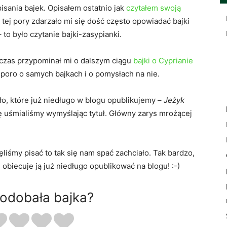
isania bajek. Opisałem ostatnio jak
czytałem swoją
tej pory zdarzało mi się dość często opowiadać bajki
 to było czytanie bajki-zasypianki.
 czas przypominał mi o dalszym ciągu
bajki o Cyprianie
poro o samych bajkach i o pomysłach na nie.
o, które już niedługo w blogu opublikujemy –
Jeżyk
ię uśmialiśmy wymyślając tytuł. Główny zarys mrożącej
ęliśmy pisać to tak się nam spać zachciało. Tak bardzo,
obiecuje ją już niedługo opublikować na blogu! :-)
podobała bajka?