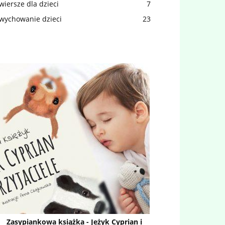
wiersze dla dzieci
7
wychowanie dzieci
23
Zasypiankowa książka - Jeżyk Cyprian i