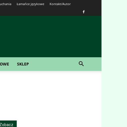
łuchania
Łamańce językowe
Kontakt/Autor
KOWE
SKLEP
Zobacz