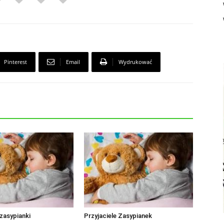
Pinterest
Email
Wydrukować
zasypianki
Przyjaciele Zasypianek