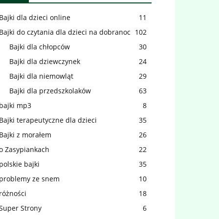
Bajki dla dzieci online
11
Bajki do czytania dla dzieci na dobranoc
102
Bajki dla chłopców
30
Bajki dla dziewczynek
24
Bajki dla niemowląt
29
Bajki dla przedszkolaków
63
bajki mp3
8
Bajki terapeutyczne dla dzieci
35
Bajki z morałem
26
o Zasypiankach
22
polskie bajki
35
problemy ze snem
10
różności
18
Super Strony
6