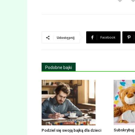
Facebook
Udostępnij
Podobne bajki
Subskrybuj 
Podziel się swoją bajką dla dzieci