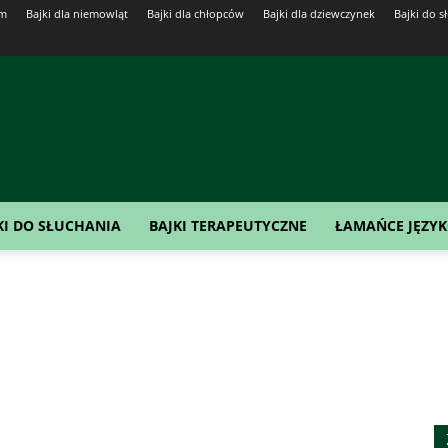
em
Bajki dla niemowląt
Bajki dla chłopców
Bajki dla dziewczynek
Bajki do s
KI DO SŁUCHANIA
BAJKI TERAPEUTYCZNE
ŁAMAŃCE JĘZY