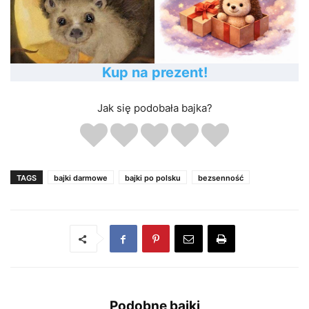
Kup na prezent!
Jak się podobała bajka?
TAGS
bajki darmowe
bajki po polsku
bezsenność
Podobne bajki