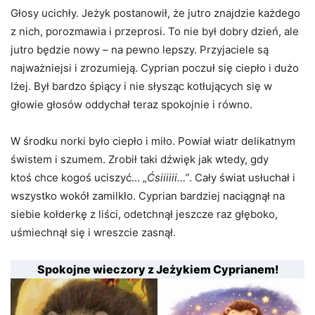
Głosy ucichły. Jeżyk postanowił, że jutro znajdzie każdego
z nich, porozmawia i przeprosi. To nie był dobry dzień, ale
jutro będzie nowy – na pewno lepszy. Przyjaciele są
najważniejsi i zrozumieją. Cyprian poczuł się ciepło i dużo
lżej. Był bardzo śpiący i nie słysząc kotłujących się w
głowie głosów oddychał teraz spokojnie i równo.
W środku norki było ciepło i miło. Powiał wiatr delikatnym
świstem i szumem. Zrobił taki dźwięk jak wtedy, gdy
ktoś chce kogoś uciszyć… „
Ćsiiiiii…”
. Cały świat usłuchał i
wszystko wokół zamilkło. Cyprian bardziej naciągnął na
siebie kołderkę z liści, odetchnął jeszcze raz głęboko,
uśmiechnął się i wreszcie zasnął.
Spokojne wieczory z Jeżykiem Cyprianem!