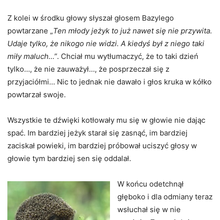
Z kolei w środku głowy słyszał głosem Bazylego
powtarzane „
Ten młody jeżyk to już nawet się nie przywita.
Udaje tylko, że nikogo nie widzi. A kiedyś był z niego taki
miły maluch…”
. Chciał mu wytłumaczyć, że to taki dzień
tylko…, że nie zauważył…, że posprzeczał się z
przyjaciółmi… Nic to jednak nie dawało i głos kruka w kółko
powtarzał swoje.
Wszystkie te dźwięki kotłowały mu się w głowie nie dając
spać. Im bardziej jeżyk starał się zasnąć, im bardziej
zaciskał powieki, im bardziej próbował uciszyć głosy w
głowie tym bardziej sen się oddalał.
W końcu odetchnął
głęboko i dla odmiany teraz
wsłuchał się w nie