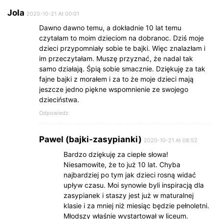
Jola
2020-10-21 At 00:01
Dawno dawno temu, a dokładnie 10 lat temu
czytałam to moim dzieciom na dobranoc. Dziś moje
dzieci przypomniały sobie te bajki. Więc znalazłam i
im przeczytałam. Muszę przyznać, że nadal tak
samo działają. Śpią sobie smacznie. Dziękuję za tak
fajne bajki z morałem i za to że moje dzieci mają
jeszcze jedno piękne wspomnienie ze swojego
dzieciństwa.
Odpowiedz
Pawel (bajki-zasypianki)
2020-10-21 At 08:52
Bardzo dziękuję za ciepłe słowa!
Niesamowite, że to już 10 lat. Chyba
najbardziej po tym jak dzieci rosną widać
upływ czasu. Moi synowie byli inspiracją dla
zasypianek i staszy jest już w maturalnej
klasie i za mniej niż miesiąc będzie pełnoletni.
Młodszy właśnie wystartował w liceum.