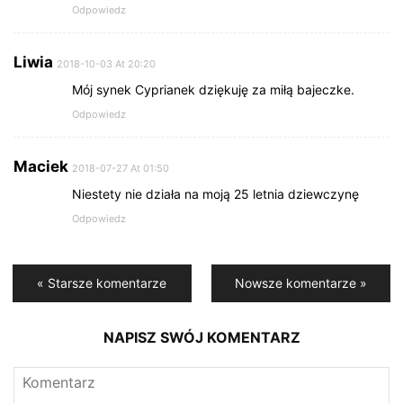
Odpowiedz
Liwia
2018-10-03 At 20:20
Mój synek Cyprianek dziękuję za miłą bajeczke.
Odpowiedz
Maciek
2018-07-27 At 01:50
Niestety nie działa na moją 25 letnia dziewczynę
Odpowiedz
« Starsze komentarze
Nowsze komentarze »
NAPISZ SWÓJ KOMENTARZ