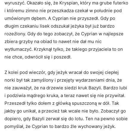
wyruszyć. Okazało się, że Kryspian, który ma grube futerko
i któremu zimno nie przeszkadza czekał w południe pod
umówionym dębem. A Cyprian nie przyszedł. Gdy po
długim czekaniu lisek odszukał jeżyka był już bardzo
rozeźlony. Gdy do tego zobaczył, że Cyprian w najlepsze
zbiera grzyby na obiad to nawet nie dał mu nic
wytłumaczyć. Krzyknął tylko, że takiego przyjaciela to on
nie chce, odwrócił się i poszedł.
Z kolei pod wieczór, gdy jeżyk wracał do swojej ciepłej
norki był tak zamyślony i przejęty wydarzeniami dnia, że
nie zauważył, że na drzewie siedzi kruk Bazyli. Bardzo lubi
i podziwia mądrego kruka, a teraz nawet się nie przywitał.
Przeszedł tylko dołem z główką spuszczoną w dół. Tak
jakby go unikał, a przecież tak wcale nie było. Zobaczył go
dopiero, gdy Bazyli zerwał się do lotu. Ten na pewno sobie
pomyślał, że Cyprian to bardzo źle wychowany jeżyk.