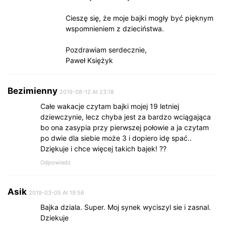
Cieszę się, że moje bajki mogły być pięknym
wspomnieniem z dzieciństwa.
Pozdrawiam serdecznie,
Paweł Księżyk
Bezimienny
2019-08-12 At 23:18
Całe wakacje czytam bajki mojej 19 letniej
dziewczynie, lecz chyba jest za bardzo wciągająca
bo ona zasypia przy pierwszej połowie a ja czytam
po dwie dla siebie może 3 i dopiero idę spać..
Dziękuje i chce więcej takich bajek! ??
Odpowiedz
Asik
2019-03-05 At 19:56
Bajka dziala. Super. Moj synek wyciszyl sie i zasnal.
Dziekuje