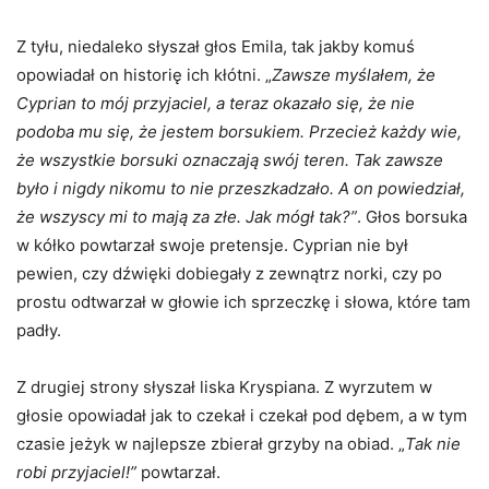
Z tyłu, niedaleko słyszał głos Emila, tak jakby komuś
opowiadał on historię ich kłótni. „
Zawsze myślałem, że
Cyprian to mój przyjaciel, a teraz okazało się, że nie
podoba mu się, że jestem borsukiem. Przecież każdy wie,
że wszystkie borsuki oznaczają swój teren. Tak zawsze
było i nigdy nikomu to nie przeszkadzało. A on powiedział,
że wszyscy mi to mają za złe. Jak mógł tak?”
. Głos borsuka
w kółko powtarzał swoje pretensje. Cyprian nie był
pewien, czy dźwięki dobiegały z zewnątrz norki, czy po
prostu odtwarzał w głowie ich sprzeczkę i słowa, które tam
padły.
Z drugiej strony słyszał liska Kryspiana. Z wyrzutem w
głosie opowiadał jak to czekał i czekał pod dębem, a w tym
czasie jeżyk w najlepsze zbierał grzyby na obiad. „
Tak nie
robi przyjaciel!”
powtarzał.