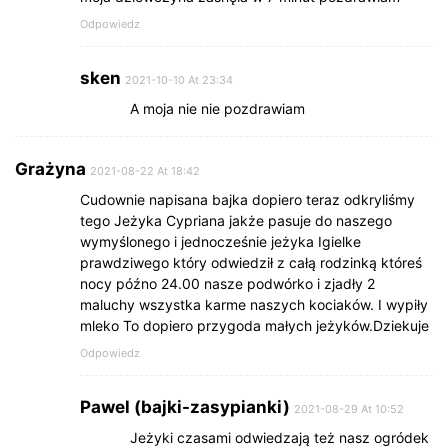
Odpowiedz
sken
2021-10-10 At 23:34
A moja nie nie pozdrawiam
Grażyna
2021-08-22 At 18:42
Cudownie napisana bajka dopiero teraz odkryliśmy
tego Jeżyka Cypriana jakże pasuje do naszego
wymyślonego i jednocześnie jeżyka Igielke
prawdziwego który odwiedził z całą rodzinką któreś
nocy późno 24.00 nasze podwórko i zjadły 2
maluchy wszystka karme naszych kociaków. I wypiły
mleko To dopiero przygoda małych jeżyków.Dziekuje
Odpowiedz
Pawel (bajki-zasypianki)
2021-08-29 At 10:52
Jeżyki czasami odwiedzają też nasz ogródek