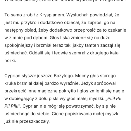
To samo zrobił z Kryspianem. Wysłuchał, powiedział, że
jest mu przykro i dodatkowo obiecał, że zaprosi go na
następny obiad, żeby dodatkowo przeprosić za to czekanie
w zimnie pod dębem. Głos liska zmienił się na dużo
spokojniejszy i brzmiał teraz tak, jakby tamten zaczął się
uśmiechać. Oddalił się i ledwie szemrał z drugiego kąta
norki.
Cyprian słyszał jeszcze Bazylego. Mocny głos starego
kruka brzmiał dalej bardzo wyraźnie. Jeżyk spróbował
przekręcić inne magiczne pokrętło i głos zmienił się nagle
w dobiegający z dołu piskliwy głos małej myszki. „
Piii! Pi!
Pi! Piii!”
. Cyprian nie mógł się powstrzymać, by się nie
uśmiechnąć do siebie. Ciche popiskiwania małej myszki
już nie przeszkadzały.