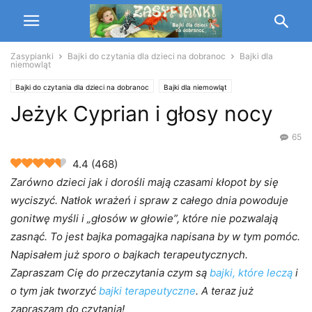
Zasypianki
Bajki do czytania dla dzieci na dobranoc
Bajki dla
niemowląt
Bajki do czytania dla dzieci na dobranoc
Bajki dla niemowląt
Jeżyk Cyprian i głosy nocy
Bajki terapeutyczne dla dzieci
65
4.4
(
468
)
Zarówno dzieci jak i dorośli mają czasami kłopot by się
wyciszyć. Natłok wrażeń i spraw z całego dnia powoduje
gonitwę myśli i „głosów w głowie”, które nie pozwalają
zasnąć. To jest bajka pomagajka napisana by w tym pomóc.
Napisałem już sporo o bajkach terapeutycznych.
Zapraszam Cię do przeczytania czym są
bajki, które leczą
i
o tym jak tworzyć
bajki terapeutyczne
. A teraz już
zapraszam do czytania!