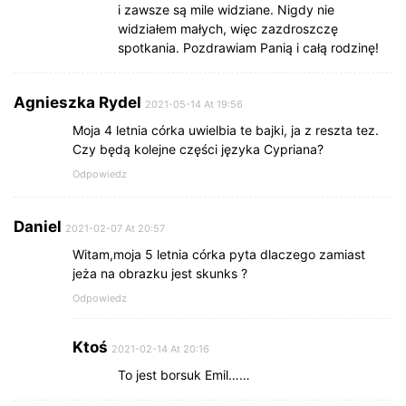
i zawsze są mile widziane. Nigdy nie
widziałem małych, więc zazdroszczę
spotkania. Pozdrawiam Panią i całą rodzinę!
Agnieszka Rydel
2021-05-14 At 19:56
Moja 4 letnia córka uwielbia te bajki, ja z reszta tez.
Czy będą kolejne części języka Cypriana?
Odpowiedz
Daniel
2021-02-07 At 20:57
Witam,moja 5 letnia córka pyta dlaczego zamiast
jeża na obrazku jest skunks ?
Odpowiedz
Ktoś
2021-02-14 At 20:16
To jest borsuk Emil……