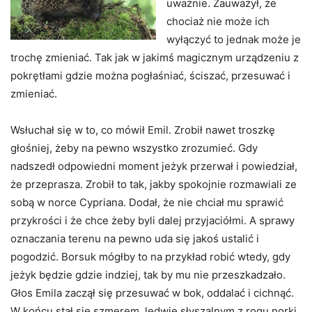
uważnie. Zauważył, że
chociaż nie może ich
wyłączyć to jednak może je
trochę zmieniać. Tak jak w jakimś magicznym urządzeniu z
pokrętłami gdzie można pogłaśniać, ściszać, przesuwać i
zmieniać.
Wsłuchał się w to, co mówił Emil. Zrobił nawet troszkę
głośniej, żeby na pewno wszystko zrozumieć. Gdy
nadszedł odpowiedni moment jeżyk przerwał i powiedział,
że przeprasza. Zrobił to tak, jakby spokojnie rozmawiali ze
sobą w norce Cypriana. Dodał, że nie chciał mu sprawić
przykrości i że chce żeby byli dalej przyjaciółmi. A sprawy
oznaczania terenu na pewno uda się jakoś ustalić i
pogodzić. Borsuk mógłby to na przykład robić wtedy, gdy
jeżyk będzie gdzie indziej, tak by mu nie przeszkadzało.
Głos Emila zaczął się przesuwać w bok, oddalać i cichnąć.
W końcu stał się szmerem, ledwie słyszalnym z rogu norki.