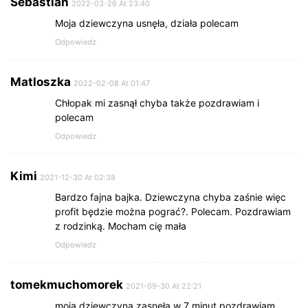
Sebastian
2022-03-26 At 23:40
Moja dziewczyna usnęła, działa polecam
Odpowiedz
Matloszka
2022-02-08 At 01:47
Chłopak mi zasnął chyba także pozdrawiam i
polecam
Odpowiedz
Kimi
2021-12-30 At 02:38
Bardzo fajna bajka. Dziewczyna chyba zaśnie więc
profit będzie można pograć?. Polecam. Pozdrawiam
z rodzinką. Mocham cię mała
Odpowiedz
tomekmuchomorek
2021-09-30 At 22:21
moja dziewczyna zasnęła w 7 minut pozdrawiam