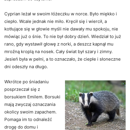
Cyprian leżał w swoim łóżeczku w norce. Było miękko i
ciepło. Wcale jednak nie miło. Kręcił się i wiercił, a
kotłujące się w głowie myśli nie dawały mu spokoju, nie
mówiąc już o śnie. To nie był dobry dzień. Wiedział to już
rano, gdy wystawił głowę z norki, a deszcz kapnął mu
mroźną kroplą na nosek. Cały świat był szary i zimny.
Jesień była w pełni, a to oznaczało, że ciepłe i słoneczne
dni odeszły na długo.
Wkrótce po śniadaniu
posprzeczał się z
borsukiem Emilem. Borsuki
mają zwyczaj oznaczania
okolicy swoim zapachem.
Pomaga im to odnaleźć
drogę do domu i