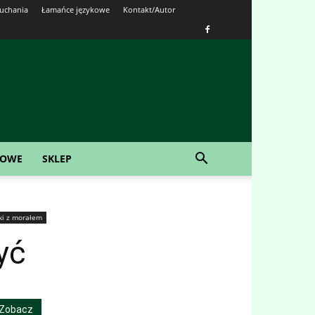
łuchania
Łamańce językowe
Kontakt/Autor
KOWE
SKLEP
ki z morałem
yć
Zobacz