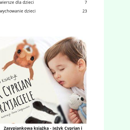
wiersze dla dzieci
7
wychowanie dzieci
23
Zasypiankowa książka - Jeżyk Cyprian i