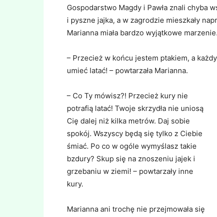
Gospodarstwo Magdy i Pawła znali chyba ws
i pyszne jajka, a w zagrodzie mieszkały na
Marianna miała bardzo wyjątkowe marzenie. 
– Przecież w końcu jestem ptakiem, a każdy
umieć latać! – powtarzała Marianna.
– Co Ty mówisz?! Przecież kury nie
potrafią latać! Twoje skrzydła nie uniosą
Cię dalej niż kilka metrów. Daj sobie
spokój. Wszyscy będą się tylko z Ciebie
śmiać. Po co w ogóle wymyślasz takie
bzdury? Skup się na znoszeniu jajek i
grzebaniu w ziemi! – powtarzały inne
kury.
Marianna ani trochę nie przejmowała się