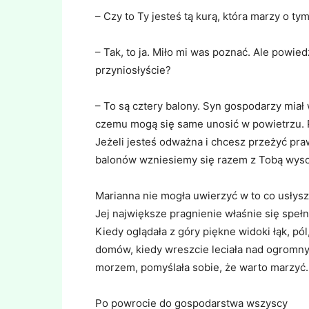
– Czy to Ty jesteś tą kurą, która marzy o ty
– Tak, to ja. Miło mi was poznać. Ale powie
przyniosłyście?
– To są cztery balony. Syn gospodarzy miał
czemu mogą się same unosić w powietrzu. P
Jeżeli jesteś odważna i chcesz przeżyć pr
balonów wzniesiemy się razem z Tobą wyso
Marianna nie mogła uwierzyć w to co usłysz
Jej największe pragnienie właśnie się spełn
Kiedy oglądała z góry piękne widoki łąk, pól
domów, kiedy wreszcie leciała nad ogromn
morzem, pomyślała sobie, że warto marzyć.
Po powrocie do gospodarstwa wszyscy