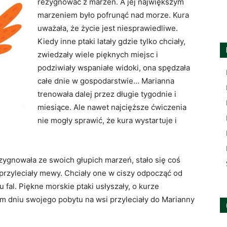
rezygnować z marzeń. A jej największym
marzeniem było pofrunąć nad morze. Kura
uważała, że życie jest niesprawiedliwe.
Kiedy inne ptaki latały gdzie tylko chciały,
zwiedzały wiele pięknych miejsc i
podziwiały wspaniałe widoki, ona spędzała
całe dnie w gospodarstwie… Marianna
trenowała dalej przez długie tygodnie i
miesiące. Ale nawet najcięższe ćwiczenia
nie mogły sprawić, że kura wystartuje i
ezygnowała ze swoich głupich marzeń, stało się coś
przyleciały mewy. Chciały one w ciszy odpocząć od
fal. Piękne morskie ptaki usłyszały, o kurze
nim dniu swojego pobytu na wsi przyleciały do Marianny