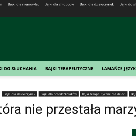
em
Bajki dla niemowląt
Bajki dla chłopców
Bajki dla dziewczynek
Bajki do s
KI DO SŁUCHANIA
BAJKI TERAPEUTYCZNE
ŁAMAŃCE JĘZY
Bajki dla dziewczynek
Bajki dla przedszkolaków
Bajki terapeutyczne dla dzieci
Baj
która nie przestała marz