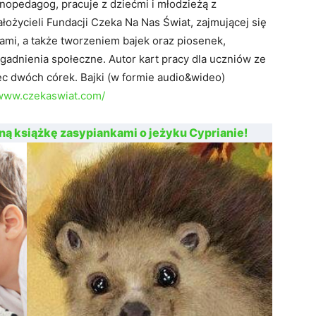
enopedagog, pracuje z dziećmi i młodzieżą z
łożycieli Fundacji Czeka Na Nas Świat, zajmującej się
i, a także tworzeniem bajek oraz piosenek,
gadnienia społeczne. Autor kart pracy dla uczniów ze
ec dwóch córek. Bajki (w formie audio&wideo)
/www.czekaswiat.com/
ną książkę zasypiankami o jeżyku Cyprianie!