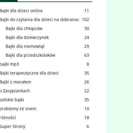
Bajki dla dzieci online
11
Bajki do czytania dla dzieci na dobranoc
102
Bajki dla chłopców
30
Bajki dla dziewczynek
24
Bajki dla niemowląt
29
Bajki dla przedszkolaków
63
bajki mp3
8
Bajki terapeutyczne dla dzieci
35
Bajki z morałem
26
o Zasypiankach
22
polskie bajki
35
problemy ze snem
10
różności
18
Super Strony
6