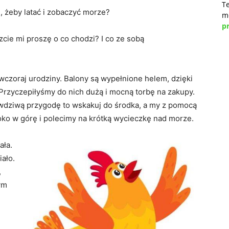
Te
m, żeby latać i zobaczyć morze?
m
pr
dzcie mi proszę o co chodzi? I co ze sobą
 wczoraj urodziny. Balony są wypełnione helem, dzięki
rzyczepiłyśmy do nich dużą i mocną torbę na zakupy.
awdziwą przygodę to wskakuj do środka, a my z pomocą
ko w górę i polecimy na krótką wycieczkę nad morze.
ała.
iało.
,
ym