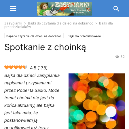
Zasypianki
Bajki do czytania dla dzieci na dobranoc
Bajki dla
przedszkolaków
Bajki do czytania dla dzieci na dobranoc
Bajki dla przedszkolaków
Spotkanie z choinką
Bajki dla niemowląt
polskie bajki
32
4.5
(
178
)
Bajka dla dzieci Zasypianka
napisana i przysłana mi
przez Roberta Sadło. Może
temat choinki nie jest do
końca aktualny, ale bajka
jest taka miła, że
postanowiłem ją
opublikować już teraz.