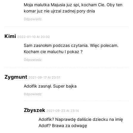
Moja malutka Majusia juz spi, kocham Cie. Oby ten
komar juz nie ujrzal zadnej pory dnia
Odpowiedz
Kimi
2022-01-10 At 20:32
Sam zasnołsm podczas czytania. Więc polecam.
Kocham cie maluchu I pokaz ?
Odpowiedz
Zygmunt
2021-09-17 At 23:51
Adolfik zasnął. Super bajka
Odpowiedz
Zbyszek
2021-09-23 At 23:14
Adolfik? Naprawdę daliście dziecku na imię
Adolf? Brawa za odwagę