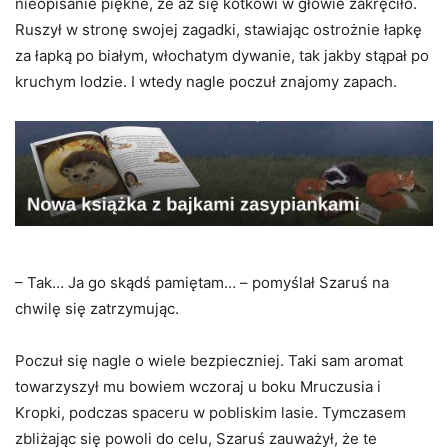
nieopisanie piękne, że aż się kotkowi w głowie zakręciło.
Ruszył w stronę swojej zagadki, stawiając ostrożnie łapkę
za łapką po białym, włochatym dywanie, tak jakby stąpał po
kruchym lodzie. I wtedy nagle poczuł znajomy zapach.
– Tak… Ja go skądś pamiętam… – pomyślał Szaruś na
chwilę się zatrzymując.
Poczuł się nagle o wiele bezpieczniej. Taki sam aromat
towarzyszył mu bowiem wczoraj u boku Mruczusia i
Kropki, podczas spaceru w pobliskim lasie. Tymczasem
zbliżając się powoli do celu, Szaruś zauważył, że te