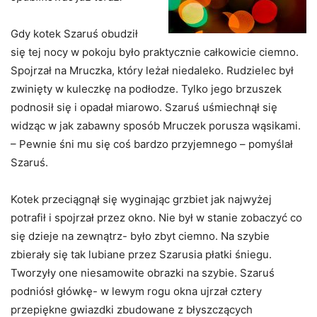
Gdy kotek Szaruś obudził
się tej nocy w pokoju było praktycznie całkowicie ciemno.
Spojrzał na Mruczka, który leżał niedaleko. Rudzielec był
zwinięty w kuleczkę na podłodze. Tylko jego brzuszek
podnosił się i opadał miarowo. Szaruś uśmiechnął się
widząc w jak zabawny sposób Mruczek porusza wąsikami.
– Pewnie śni mu się coś bardzo przyjemnego – pomyślał
Szaruś.
Kotek przeciągnął się wyginając grzbiet jak najwyżej
potrafił i spojrzał przez okno. Nie był w stanie zobaczyć co
się dzieje na zewnątrz- było zbyt ciemno. Na szybie
zbierały się tak lubiane przez Szarusia płatki śniegu.
Tworzyły one niesamowite obrazki na szybie. Szaruś
podniósł główkę- w lewym rogu okna ujrzał cztery
przepiękne gwiazdki zbudowane z błyszczących