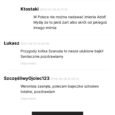
Ktostaki
2023-01-09 At 21:14
W Polsce nie można nadawać imienia Adolf.
Myślę że to jakiś żart albo skrót od jakiegoś
innego imirnia
Łukasz
2021-08-07 At 20:39
Przygody kotka Szarusia to nasze ulubione bajki!
Serdecznie pozdrawiamy
Odpowiedz
SzczęśliwyOjciec123
2018-08-06 At 00:14
Weronisia zasnęła, polecam bajeczke sztosiwo
totalne, pozdrawiam
Odpowiedz