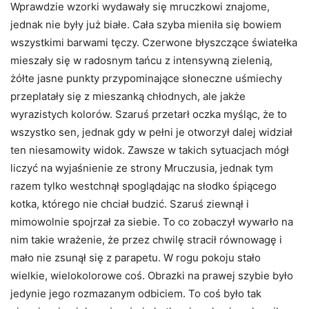
Wprawdzie wzorki wydawały się mruczkowi znajome,
jednak nie były już białe. Cała szyba mieniła się bowiem
wszystkimi barwami tęczy. Czerwone błyszczące światełka
mieszały się w radosnym tańcu z intensywną zielenią,
żółte jasne punkty przypominające słoneczne uśmiechy
przeplatały się z mieszanką chłodnych, ale jakże
wyrazistych kolorów. Szaruś przetarł oczka myśląc, że to
wszystko sen, jednak gdy w pełni je otworzył dalej widział
ten niesamowity widok. Zawsze w takich sytuacjach mógł
liczyć na wyjaśnienie ze strony Mruczusia, jednak tym
razem tylko westchnął spoglądając na słodko śpiącego
kotka, którego nie chciał budzić. Szaruś ziewnął i
mimowolnie spojrzał za siebie. To co zobaczył wywarło na
nim takie wrażenie, że przez chwilę stracił równowagę i
mało nie zsunął się z parapetu. W rogu pokoju stało
wielkie, wielokolorowe coś. Obrazki na prawej szybie było
jedynie jego rozmazanym odbiciem. To coś było tak