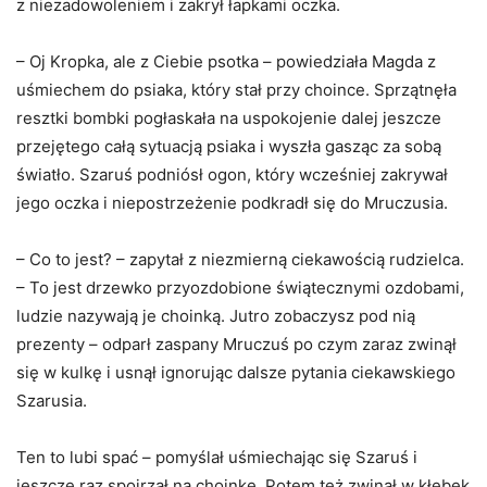
z niezadowoleniem i zakrył łapkami oczka.
– Oj Kropka, ale z Ciebie psotka – powiedziała Magda z
uśmiechem do psiaka, który stał przy choince. Sprzątnęła
resztki bombki pogłaskała na uspokojenie dalej jeszcze
przejętego całą sytuacją psiaka i wyszła gasząc za sobą
światło. Szaruś podniósł ogon, który wcześniej zakrywał
jego oczka i niepostrzeżenie podkradł się do Mruczusia.
– Co to jest? – zapytał z niezmierną ciekawością rudzielca.
– To jest drzewko przyozdobione świątecznymi ozdobami,
ludzie nazywają je choinką. Jutro zobaczysz pod nią
prezenty – odparł zaspany Mruczuś po czym zaraz zwinął
się w kulkę i usnął ignorując dalsze pytania ciekawskiego
Szarusia.
Ten to lubi spać – pomyślał uśmiechając się Szaruś i
jeszcze raz spojrzał na choinkę. Potem też zwinął w kłębek