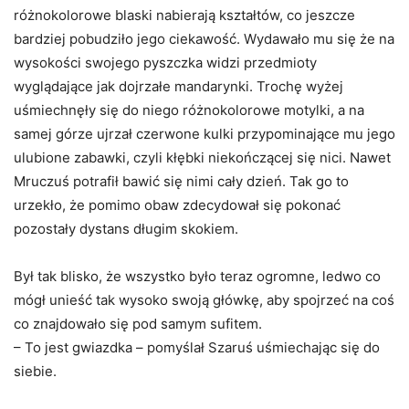
różnokolorowe blaski nabierają kształtów, co jeszcze
bardziej pobudziło jego ciekawość. Wydawało mu się że na
wysokości swojego pyszczka widzi przedmioty
wyglądające jak dojrzałe mandarynki. Trochę wyżej
uśmiechnęły się do niego różnokolorowe motylki, a na
samej górze ujrzał czerwone kulki przypominające mu jego
ulubione zabawki, czyli kłębki niekończącej się nici. Nawet
Mruczuś potrafił bawić się nimi cały dzień. Tak go to
urzekło, że pomimo obaw zdecydował się pokonać
pozostały dystans długim skokiem.
Był tak blisko, że wszystko było teraz ogromne, ledwo co
mógł unieść tak wysoko swoją główkę, aby spojrzeć na coś
co znajdowało się pod samym sufitem.
– To jest gwiazdka – pomyślał Szaruś uśmiechając się do
siebie.