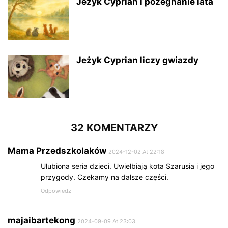
Jeżyk Cyprian i pożegnanie lata
Jeżyk Cyprian liczy gwiazdy
32 KOMENTARZY
Mama Przedszkolaków
2024-12-02 At 22:18
Ulubiona seria dzieci. Uwielbiają kota Szarusia i jego
przygody. Czekamy na dalsze części.
Odpowiedz
majaibartekong
2024-09-09 At 23:03