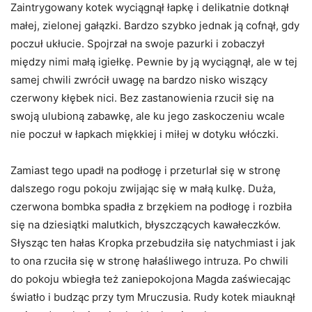
Zaintrygowany kotek wyciągnął łapkę i delikatnie dotknął
małej, zielonej gałązki. Bardzo szybko jednak ją cofnął, gdy
poczuł ukłucie. Spojrzał na swoje pazurki i zobaczył
między nimi małą igiełkę. Pewnie by ją wyciągnął, ale w tej
samej chwili zwrócił uwagę na bardzo nisko wiszący
czerwony kłębek nici. Bez zastanowienia rzucił się na
swoją ulubioną zabawkę, ale ku jego zaskoczeniu wcale
nie poczuł w łapkach miękkiej i miłej w dotyku włóczki.
Zamiast tego upadł na podłogę i przeturlał się w stronę
dalszego rogu pokoju zwijając się w małą kulkę. Duża,
czerwona bombka spadła z brzękiem na podłogę i rozbiła
się na dziesiątki malutkich, błyszczących kawałeczków.
Słysząc ten hałas Kropka przebudziła się natychmiast i jak
to ona rzuciła się w stronę hałaśliwego intruza. Po chwili
do pokoju wbiegła też zaniepokojona Magda zaświecając
światło i budząc przy tym Mruczusia. Rudy kotek miauknął